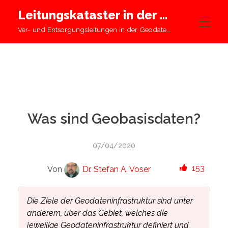
Leitungskataster in der Schweiz
Ver- und Entsorgungsleitungen in der Geodateninfrastruktur
STARTSEITE
LEITUNGSKATASTER
Was sind Geobasisdaten?
GEODATENINFRASTRUKTUR
07/04/2020
153
Von
Dr. Stefan A. Voser
WISSENSWERTES
Die Ziele der Geodateninfrastruktur sind unter
anderem, über das Gebiet, welches die
INFO
jeweilige Geodateninfrastruktur definiert und