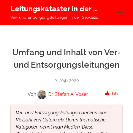
Leitungskataster in der Schweiz
Ver- und Entsorgungsleitungen in der Geodateninfrastruktur
STARTSEITE
Umfang und Inhalt von Ver-
LEITUNGSKATASTER
und Entsorgungsleitungen
GEODATENINFRASTRUKTUR
01/04/2020
66
Von
Dr. Stefan A. Voser
WISSENSWERTES
Ver- und Entsorgungsleitungen decken eine
Vielzahl von Gütern ab. Deren thematische
Kategorien nennt man Medien. Diese
INFO